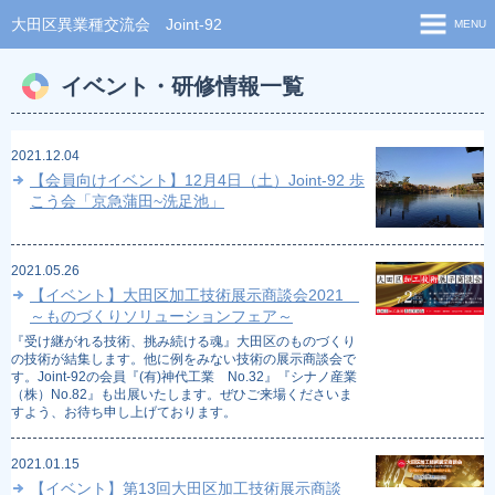
大田区異業種交流会 Joint-92
MENU
ホーム
イベント・研修情報一覧
ご挨拶
2021.12.04
会員一覧
【会員向けイベント】12月4日（土）Joint-92 歩
こう会「京急蒲田~洗足池」
新着ニュース
お問い合わせ
2021.05.26
サイトマップ
【イベント】大田区加工技術展示商談会2021
～ものづくりソリューションフェア～
『受け継がれる技術、挑み続ける魂』大田区のものづくり
の技術が結集します。他に例をみない技術の展示商談会で
す。Joint-92の会員『(有)神代工業 No.32』『シナノ産業
（株）No.82』も出展いたします。ぜひご来場くださいま
すよう、お待ち申し上げております。
2021.01.15
【イベント】第13回大田区加工技術展示商談