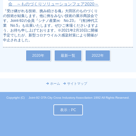
会 ～ものづくりソリューションフェア2020～
『受け継がれる技術、挑み続ける魂』大田区のものづくり
の技術が結集します。他に例をみない技術の展示商談会で
す。Joint-92の会員『シナノ産業㈱ No.23』『(有)神代工
業 No.5』も出展いたします。ぜひご来場くださいますよ
う、お待ち申し上げております。※2021年2月10日に開催
予定でしたが、新型コロナウイルス感染対策により開催が
中止されました。
2020年
最新一覧
2022年
ホーム
サイトマップ
Copyright (C) Joint-92 OTA City Cross Industory Associlation 1992 All Rights Reserved.
表示：PC